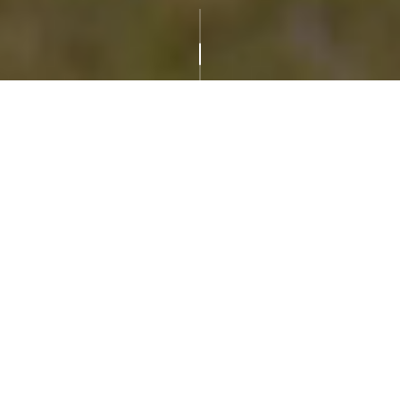
L’année 2030 sera cruciale pour Mazda. À l’heure où le
secteur automobile s’oriente vers une électrification plus
poussée, des carburants plus propres et une réduction des
déchets, Mazda s’est fixé des objectifs ambitieux pour
réduire son impact sur l’environnement. Il s’agit notamment
de faire en sorte que 40 % de sa gamme soit électrique d’ici
à 2030, de réduire les déchets sur l’ensemble du processus
de production et d’atteindre la neutralité carbone sur
l’ensemble de ses usines d’ici à 2035.
Plus précisément, ces initiatives visent à économiser
l’énergie, à encourager l’utilisation d’énergie renouvelable
et à passer aux biocarburants de prochaine génération. Les